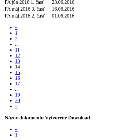
FA jún 2016 1. časť
28.06.2016
FA máj 2016 3. časť
16.06.2016
FA máj 2016 2. časť
01.06.2016
«
1
2
...
11
12
13
14
15
16
17
...
19
20
»
Názov dokumentu
Vytvorené
Download
«
1