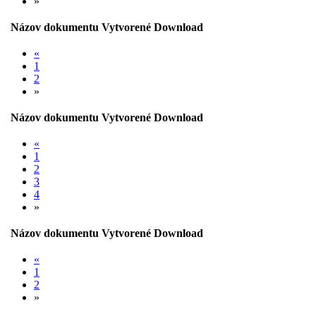
»
Názov dokumentu
Vytvorené
Download
«
1
2
»
Názov dokumentu
Vytvorené
Download
«
1
2
3
4
»
Názov dokumentu
Vytvorené
Download
«
1
2
»