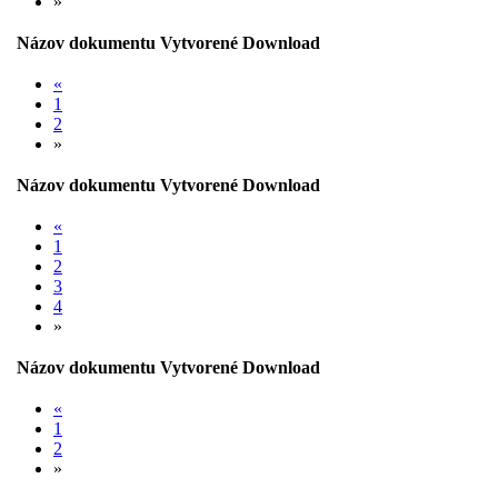
»
Názov dokumentu
Vytvorené
Download
«
1
2
»
Názov dokumentu
Vytvorené
Download
«
1
2
3
4
»
Názov dokumentu
Vytvorené
Download
«
1
2
»