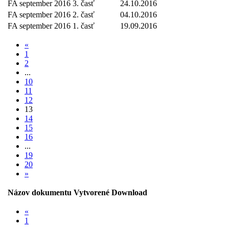
FA september 2016 3. časť
24.10.2016
FA september 2016 2. časť
04.10.2016
FA september 2016 1. časť
19.09.2016
«
1
2
...
10
11
12
13
14
15
16
...
19
20
»
Názov dokumentu
Vytvorené
Download
«
1